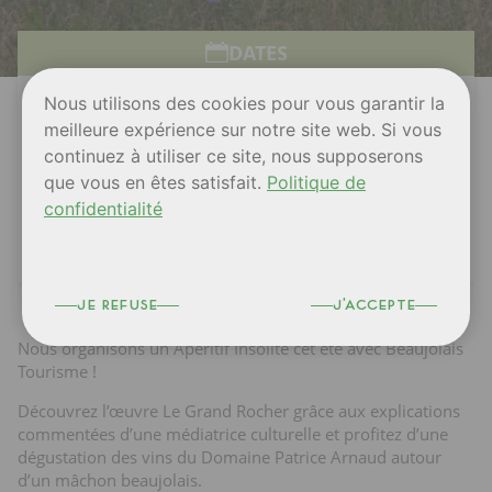
DATES
Nous utilisons des cookies pour vous garantir la
SAMEDI 11 JUILLET
meilleure expérience sur notre site web. Si vous
18H30
continuez à utiliser ce site, nous supposerons
que vous en êtes satisfait.
Politique de
L'ARBRESLE
VAL DES CHÈNEVIÈRES
confidentialité
je refuse
j'accepte
Nous organisons un Apéritif Insolite cet été avec Beaujolais
Tourisme !
Découvrez l’œuvre Le Grand Rocher grâce aux explications
commentées d’une médiatrice culturelle et profitez d’une
dégustation des vins du Domaine Patrice Arnaud autour
d’un mâchon beaujolais.