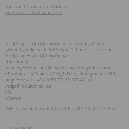
Pour voir les œuvres de l’artiste :
www.carolinelemehaute.com
<script type= »text/javascript » src= »//gadget.open-
system.fr/widgets-libs/rel/noyau-1.0.min.js »></script>
<script type= »text/javascript »>
( function() {
var widgetProduit = AllianceReseaux.Widget.Instance(
« Produit », { idPanier: »MAYyMDA », idIntegration:1266,
langue: »fr », ui: »CA-OPBI-72112-37047″ } );
widgetProduit.Initialise();
})();
</script>
<div id= »widget-produit-CA-OPBI-72112-37047″></div>
s'inscrire