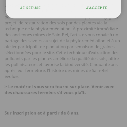
L’extraction minière a entraîné une pollution des sols en
je refuse
j'accepte
acide et métaux lourds. Dans le cadre de son œuvre pour le
parcours artistique les Murmures du temps, elle engage un
projet de restauration des sols par des plantes via la
technique de la phytoremédiation. À proximité immédiate
des anciennes mines de Sain-Bel, l’artiste vous convie à un
partage des savoirs au sujet de la phytoremédiation et à un
atelier participatif de plantation par semaison de graines
sélectionnées pour le site. Cette technique d’extraction des
polluants par les plantes améliore la qualité des sols, attire
les pollinisateurs et favorise la biodiversité. Cinquante ans
après leur fermeture, l’histoire des mines de Sain-Bel
évolue.
> Le matériel vous sera fourni sur place. Venir avec
des chaussures fermées s’il vous plaît.
Sur inscription et à partir de 8 ans.