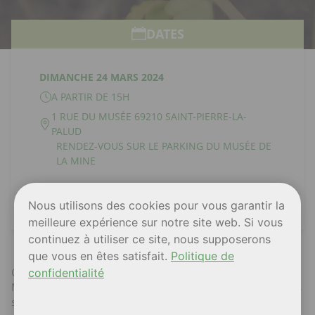
DATES
DIMANCHE 24 MARS 2024
A PARTIR DE 15H
1 RUE DU MUSÉE 69210 SAINT-PIERRE-LA-
PALUD
RENDEZ-VOUS SUR LE PARKING DU MUSÉE DE
LA MINE
s'inscrire
Nous utilisons des cookies pour vous garantir la
meilleure expérience sur notre site web. Si vous
continuez à utiliser ce site, nous supposerons
que vous en êtes satisfait.
Politique de
Cet atelier vous est proposé par l’artiste Caroline Le
confidentialité
Méhauté dont le travail se déploie autour de la question des
sols.