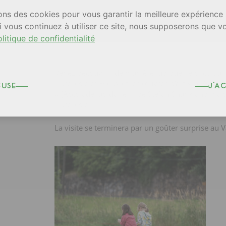
ons des cookies pour vous garantir la meilleure expérience 
i vous continuez à utiliser ce site, nous supposerons que v
litique de confidentialité
Venez découvrir, de manière ludique, le circuit 
L’Arbresle et Eveux et les œuvres d’art « Le Gran
fuse
j'a
« {Accolade lapidaire} » de Stefan Shankland mais
L’Arbresle.
La visite se terminera par un goûter surprise au 