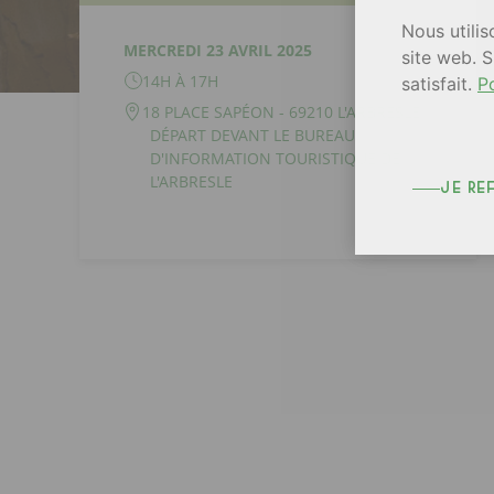
Nous utilis
MERCREDI 23 AVRIL 2025
site web. S
14H À 17H
satisfait.
Po
18 PLACE SAPÉON - 69210 L'ARBRESLE
DÉPART DEVANT LE BUREAU
D'INFORMATION TOURISTIQUE DE
L'ARBRESLE
je re