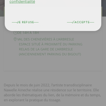
confidentialité
DATES
je refuse
j'accepte
SAMEDI 1 OCTOBRE 2022
DE 14H À 18H
VAL DES CHENEVIÈRES À L'ARBRESLE
ESPACE SITUÉ À PROXIMITÉ DU PARKING
RELAIS DE LA GARE DE L'ARBRESLE
(ANCIENNEMENT PARKING DU BIGOUT)
Depuis le mois de juin 2022, l’artiste transdisciplinaire
Nawelle Aïneche réalise une résidence sur le territoire. Elle
aborde les thématiques du lien, de la mémoire et du temps,
en explorant la pratique du tissage.