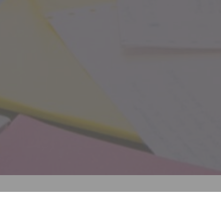
Linogravure, peinture, écriture, l’artiste arbresloise
Edith Silva explore diverses pratiques, toutes reliées