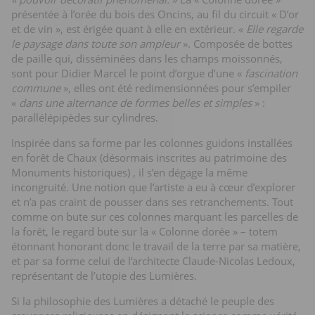
présentée à l’orée du bois des Oncins, au fil du circuit « D’or
et de vin », est érigée quant à elle en extérieur. «
Elle regarde
le paysage dans toute son ampleur
». Composée de bottes
de paille qui, disséminées dans les champs moissonnés,
sont pour Didier Marcel le point d’orgue d’une «
fascination
commune
», elles ont été redimensionnées pour s’empiler
«
dans une alternance de formes belles et simples
» :
parallélépipèdes sur cylindres.
Inspirée dans sa forme par les colonnes guidons installées
en forêt de Chaux (désormais inscrites au patrimoine des
Monuments historiques) , il s’en dégage la même
incongruité. Une notion que l’artiste a eu à cœur d’explorer
et n’a pas craint de pousser dans ses retranchements. Tout
comme on bute sur ces colonnes marquant les parcelles de
la forêt, le regard bute sur la « Colonne dorée » – totem
étonnant honorant donc le travail de la terre par sa matière,
et par sa forme celui de l’architecte Claude-Nicolas Ledoux,
représentant de l’utopie des Lumières.
Si la philosophie des Lumières a détaché le peuple des