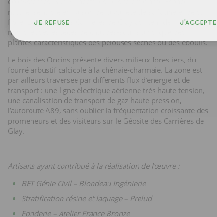
écosystèmes. Sur 95 hectares, le site est classé Espace
naturel sensible en raison de la variété de sa faune et de sa
flore. Les anciennes Carrières de Glay abritent de
je refuse
j'accepte
nombreuses espèces de chauves-souris ainsi que des
plantes caractéristiques des pelouses sèches ou des éboulis.
Le bois des Oncins présente divers milieux forestiers, du
fourré arbustif calcicole à la chênaie-charmaie. La zone est
par ailleurs traversée par différents flux d’énergie et de
transport : une ligne électrique aérienne très haute tension,
une canalisation de transport de gaz haute pression,
l’autoroute A89, sans oublier la fréquentation croissante des
promeneurs et des visiteurs sur le Géosite des Carrières de
Glay.
Artisans ayant contribué à la réalisation de l’œuvre :
BET Génie Civil – Blondeau Ingénierie
Stratification résine et laquage – Prelud
Fonderie – Atelier France Bronze