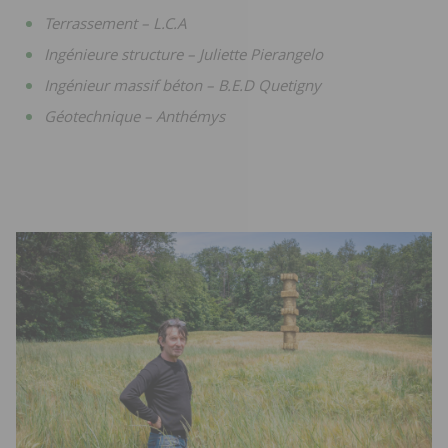
Terrassement – L.C.A
Ingénieure structure – Juliette Pierangelo
Ingénieur massif béton – B.E.D Quetigny
Géotechnique – Anthémys