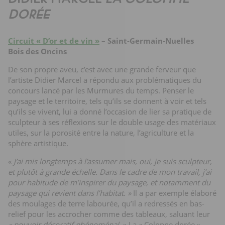
DORÉE
Circuit « D’or et de vin »
– Saint-Germain-Nuelles
Bois des Oncins
De son propre aveu, c’est avec une grande ferveur que
l’artiste Didier Marcel a répondu aux problématiques du
concours lancé par les Murmures du temps. Penser le
paysage et le territoire, tels qu’ils se donnent à voir et tels
qu’ils se vivent, lui a donné l’occasion de lier sa pratique de
sculpteur à ses réflexions sur le double usage des matériaux
utiles, sur la porosité entre la nature, l’agriculture et la
sphère artistique.
«
J’ai mis longtemps à l’assumer mais, oui, je suis sculpteur,
et plutôt à grande échelle. Dans le cadre de mon travail, j’ai
pour habitude de m’inspirer du paysage, et notamment du
paysage qui revient dans l’habitat. »
Il a par exemple élaboré
des moulages de terre labourée, qu’il a redressés en bas-
relief pour les accrocher comme des tableaux, saluant leur
« pouvoir décoratif phénoménal.
» La « Colonne dorée »