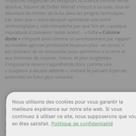
croyances religieuses en désignant la science comme vérité
absolue, l’œuvre de Didier Marcel s’inscrit à sa suite, tout en
dévoilant les limites de la foi dans les progrès techniques.
Car, bien que «
notre époque représente une acmé
technologique »,
cela n’empêche pas que l’on ait
« quelque
inquiétude à concevoir notre avenir… »
Cette
« Colonne
dorée »
s’impose ainsi comme un avertissement par rapport
au modèle agricole produisant toujours plus : en sursis, il
est contraint de se renouveler pour permettre à la terre et
aux hommes de respirer, mieux, et plus longtemps.
L’imposante œuvre s’appréhende donc comme une
«
sculpture à double détente
», invitant le passant à penser
ensemble un futur plus raisonné.
LE CONTEXTE
Nous utilisons des cookies pour vous garantir la
meilleure expérience sur notre site web. Si vous
PATRIMONIAL
continuez à utiliser ce site, nous supposerons que vo
en êtes satisfait.
Politique de confidentialité
Ce secteur est un exemple de la cohabitation complexe
entre les activités humaines et la préservation des