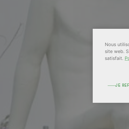
Nous utilis
site web. S
satisfait.
Po
je re